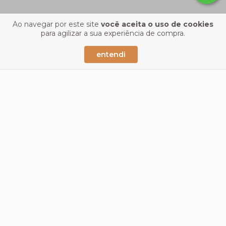
Ao navegar por este site
você aceita o uso de cookies
para agilizar a sua experiência de compra.
entendi
florata no.2
brasilidade no.5
a partir R$297,00
a partir R$297,00
R$282,15
com
Pix
R$282,15
com
Pix
10
x de
R$29,70
10
x de
R$29,70