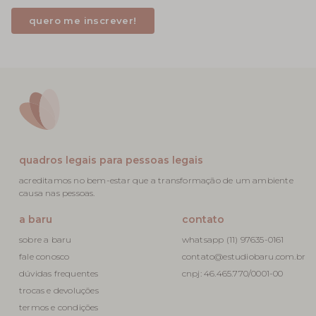
quadros legais para pessoas legais
acreditamos no bem-estar que a transformação de um ambiente
causa nas pessoas.
a baru
contato
sobre a baru
whatsapp (11) 97635-0161
fale conosco
contato@estudiobaru.com.br
dúvidas frequentes
cnpj: 46.465.770/0001-00
trocas e devoluções
termos e condições