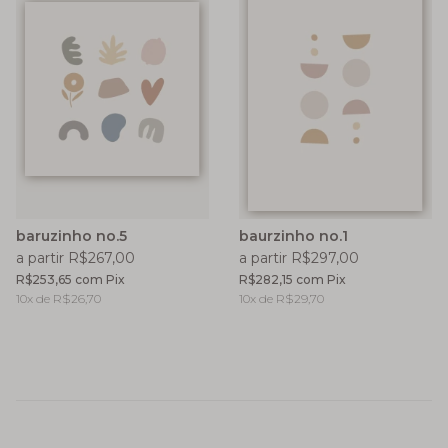
baruzinho no.5
baurzinho no.1
a partir R$267,00
a partir R$297,00
R$253,65
com
Pix
R$282,15
com
Pix
10
x de
R$26,70
10
x de
R$29,70