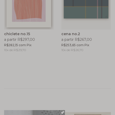
chiclete no.15
cena no.2
a partir R$297,00
a partir R$267,00
R$282,15
com
Pix
R$253,65
com
Pix
10
x de
R$29,70
10
x de
R$26,70