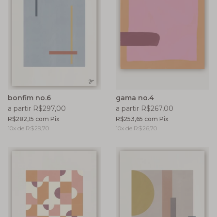
bonfim no.6
gama no.4
a partir R$297,00
a partir R$267,00
R$282,15
com
Pix
R$253,65
com
Pix
10
x de
R$29,70
10
x de
R$26,70