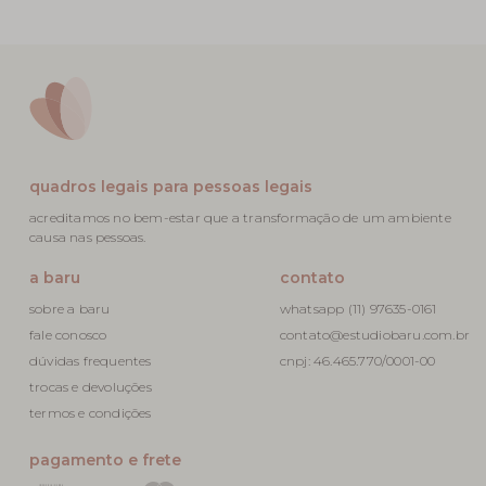
quadros legais para pessoas legais
acreditamos no bem-estar que a transformação de um ambiente
causa nas pessoas.
a baru
contato
sobre a baru
whatsapp (11) 97635-0161
fale conosco
contato@estudiobaru.com.br
dúvidas frequentes
cnpj: 46.465.770/0001-00
trocas e devoluções
termos e condições
pagamento e frete