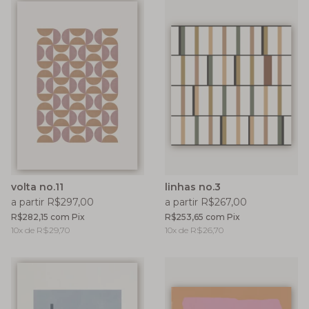
volta no.11
linhas no.3
a partir R$297,00
a partir R$267,00
R$282,15
com
Pix
R$253,65
com
Pix
10
x de
R$29,70
10
x de
R$26,70