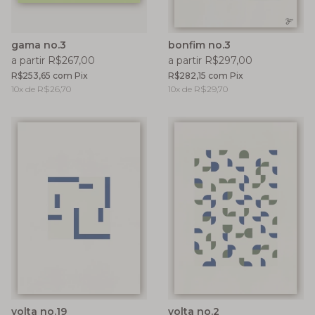
gama no.3
bonfim no.3
a partir R$267,00
a partir R$297,00
R$253,65
com
Pix
R$282,15
com
Pix
10
x de
R$26,70
10
x de
R$29,70
volta no.19
volta no.2