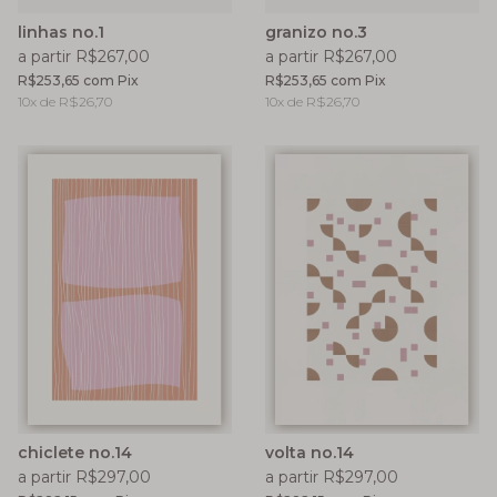
linhas no.1
granizo no.3
a partir R$267,00
a partir R$267,00
R$253,65
com
Pix
R$253,65
com
Pix
10
x de
R$26,70
10
x de
R$26,70
chiclete no.14
volta no.14
a partir R$297,00
a partir R$297,00