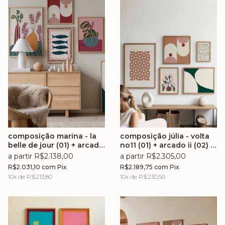
composição marina - la
composição júlia - volta
belle de jour (01) + arcado
no11 (01) + arcado ii (02) +
i (02) + brasilidade no.5
entrelaço (03) + floralis
a partir R$2.138,00
a partir R$2.305,00
(03) + brasilidade no.2
no.1 (04) + chiclete no.16
R$2.031,10
com
Pix
R$2.189,75
com
Pix
(04)
(05)
10
x de
R$213,80
10
x de
R$230,50