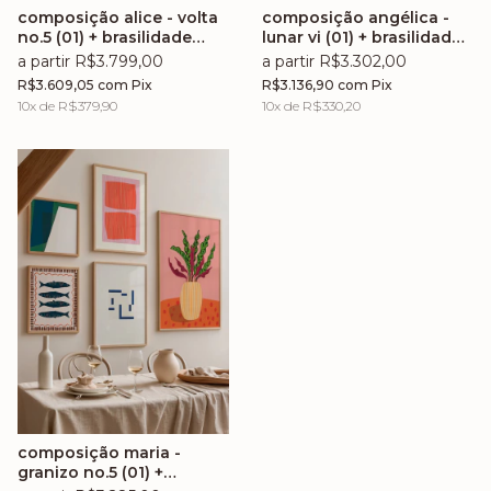
composição alice - volta
composição angélica -
no.5 (01) + brasilidade
lunar vi (01) + brasilidade
no.5 (02) + chiclete no.14
no.2 (02) + chiclete no.10
a partir R$3.799,00
a partir R$3.302,00
(03) + granizo no.5 (04) +
(03) + volta no.5 (04) +
R$3.609,05
com
Pix
R$3.136,90
com
Pix
brasilidade no.1 (05) +
floralis no.3 (05) + arcado
10
x de
R$379,90
10
x de
R$330,20
volta no.19 (06) +
ii (06)
entrelaço (07)
composição maria -
granizo no.5 (01) +