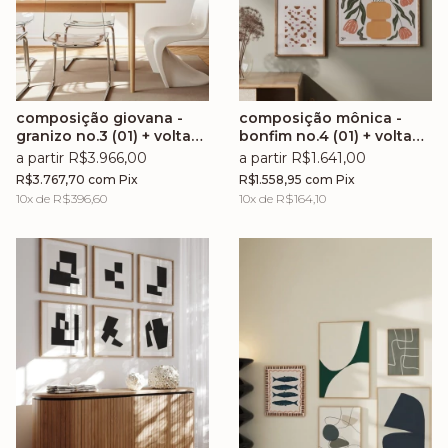
composição giovana -
composição mônica -
granizo no.3 (01) + volta
bonfim no.4 (01) + volta
no.5 (02) + chiclete no.16
no.14 (02) + floralis no.2
a partir R$3.966,00
a partir R$1.641,00
(03) + viva la vida no.2
(03)
R$3.767,70
com
Pix
R$1.558,95
com
Pix
(04) + volta no.19 (05) +
10
x de
R$396,60
10
x de
R$164,10
brasilidade no.1 (06) +
chiclete no.14 (07) +
brasilidade no.5 (08)