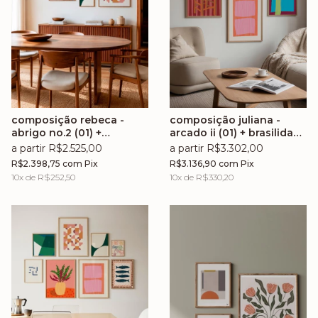
composição rebeca -
composição juliana -
abrigo no.2 (01) +
arcado ii (01) + brasilidade
brasilidade no.5 (02) +
no.5 (02) + volta no.5 (03)
a partir R$2.525,00
a partir R$3.302,00
floralis no.2 (03) +
+ cotidiano no.1 (04) +
R$2.398,75
com
Pix
R$3.136,90
com
Pix
chiclete no.16 (04) + volta
chiclete no.14 (05) + gama
10
x de
R$252,50
10
x de
R$330,20
no.5 (05)
no.1 (06)