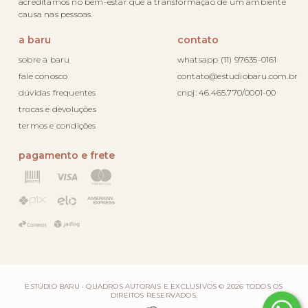
acreditamos no bem-estar que a transformação de um ambiente
causa nas pessoas.
a baru
contato
sobre a baru
whatsapp (11) 97635-0161
fale conosco
contato@estudiobaru.com.br
dúvidas frequentes
cnpj: 46.465.770/0001-00
trocas e devoluções
termos e condições
pagamento e frete
ESTÚDIO BARU • QUADROS AUTORAIS E EXCLUSIVOS © 2026 TODOS OS
DIREITOS RESERVADOS.