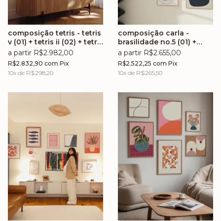
composição tetris - tetris
composição carla -
v (01) + tetris ii (02) + tetris
brasilidade no.5 (01) +
i (03) + tetris iii (04) +
chiclete no.16 (02) +
a partir R$2.982,00
a partir R$2.655,00
tetris ix (05) + tetris iv (06)
atalho vii (03) + atalho ix
R$2.832,90
com
Pix
R$2.522,25
com
Pix
(04) + atalho iii (05)
10
x de
R$298,20
10
x de
R$265,50