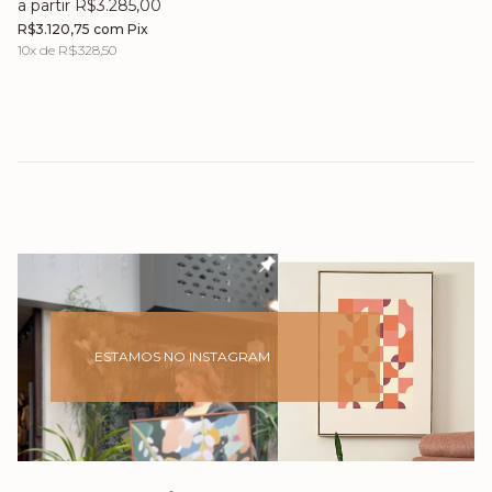
brasilidade no.5 (02) +
a partir R$3.285,00
chiclete no.15 (03) + volta
R$3.120,75
com
Pix
no.19 (04) + brasilidade
10
x de
R$328,50
no.1 (05)
ESTAMOS NO INSTAGRAM