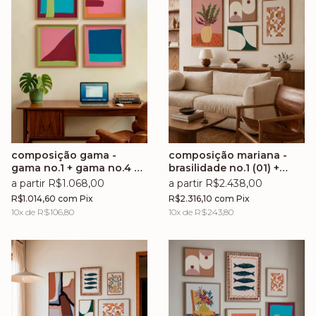
composição gama -
composição mariana -
gama no.1 + gama no.4 +
brasilidade no.1 (01) +
gama no.3 + gama no.2
arcado ii (02) + volta no.5
a partir R$1.068,00
a partir R$2.438,00
(03) + chiclete no.16 (04)
R$1.014,60
com
Pix
R$2.316,10
com
Pix
10
x de
R$106,80
10
x de
R$243,80