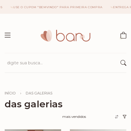
USE O CUPOM "BEMVINDO" PARA PRIMEIRA COMPRA
ENTREGA PARA 
INÍCIO
›
DAS GALERIAS
das galerias