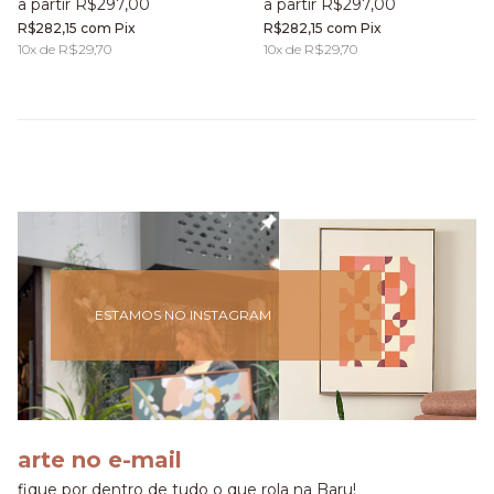
a partir R$297,00
a partir R$297,00
R$282,15
com
Pix
R$282,15
com
Pix
10
x de
R$29,70
10
x de
R$29,70
ESTAMOS NO INSTAGRAM
arte no e-mail
fique por dentro de tudo o que rola na Baru!