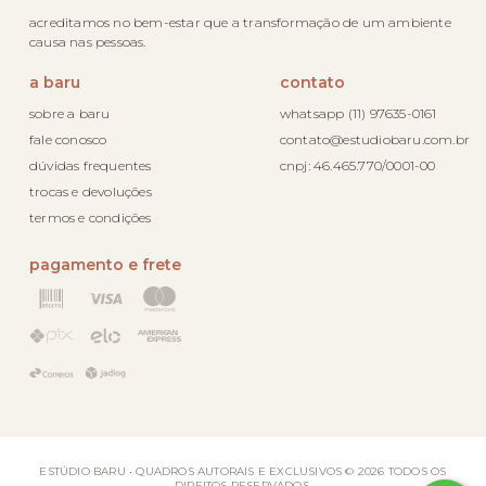
acreditamos no bem-estar que a transformação de um ambiente
causa nas pessoas.
a baru
contato
sobre a baru
whatsapp (11) 97635-0161
fale conosco
contato@estudiobaru.com.br
dúvidas frequentes
cnpj: 46.465.770/0001-00
trocas e devoluções
termos e condições
pagamento e frete
ESTÚDIO BARU • QUADROS AUTORAIS E EXCLUSIVOS © 2026 TODOS OS
DIREITOS RESERVADOS.