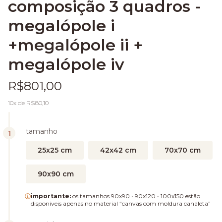
composição 3 quadros -
megalópole i
+megalópole ii +
megalópole iv
R$801,00
10
x de
R$80,10
tamanho
25x25 cm
42x42 cm
70x70 cm
90x90 cm
importante:
os tamanhos 90x90 • 90x120 • 100x150 estão
disponíveis apenas no material “canvas com moldura canaleta”