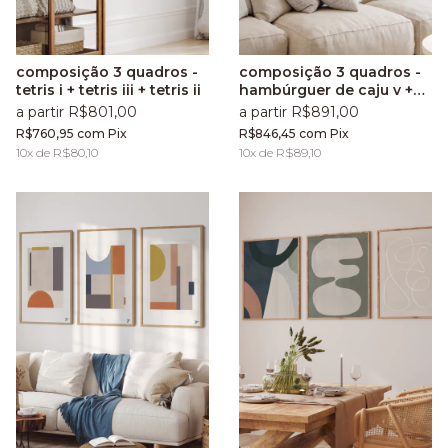
composição 3 quadros -
composição 3 quadros -
tetris i + tetris iii + tetris ii
hambúrguer de caju v +
atalho xii + hambúrguer
a partir R$801,00
a partir R$891,00
de caju iii
R$760,95
com
Pix
R$846,45
com
Pix
10
x de
R$80,10
10
x de
R$89,10