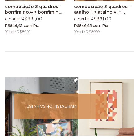
composição 3 quadros -
composição 3 quadros -
bonfim no.4 + bonfim no.1
atalho ii + atalho vi +
+ bonfim no.2
atalho xii
a partir R$891,00
a partir R$891,00
R$846,45
com
Pix
R$846,45
com
Pix
10
x de
R$89,10
10
x de
R$89,10
ESTAMOS NO INSTAGRAM