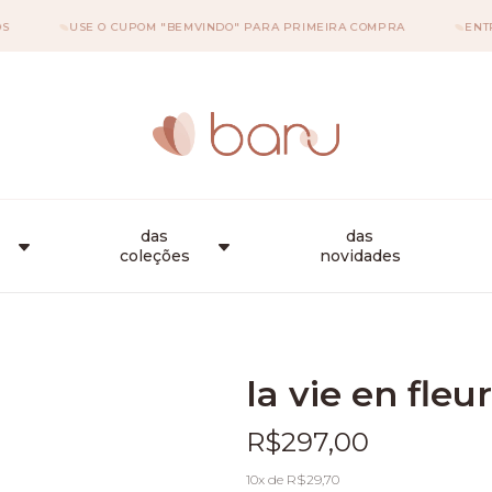
USE O CUPOM "BEMVINDO" PARA PRIMEIRA COMPRA
ENTREGA 
das
das
coleções
novidades
la vie en fleu
R$297,00
10
x de
R$29,70