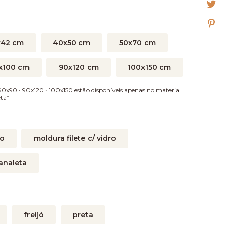
x42 cm
40x50 cm
50x70 cm
x100 cm
90x120 cm
100x150 cm
0x90 • 90x120 • 100x150 estão disponíveis apenas no material
ta”
ro
moldura filete c/ vidro
analeta
freijó
preta