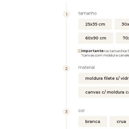
tamanho
25x35 cm
30
60x90 cm
70
importante:
os tamanhos 9
“canvas com moldura canale
material
moldura filete s/ vid
canvas c/ moldura c
cor
branca
crua