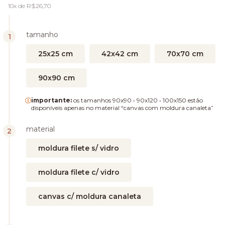
10
x de
R$26,70
tamanho
25x25 cm
42x42 cm
70x70 cm
90x90 cm
importante:
os tamanhos 90x90 • 90x120 • 100x150 estão
disponíveis apenas no material “canvas com moldura canaleta”
material
moldura filete s/ vidro
moldura filete c/ vidro
canvas c/ moldura canaleta