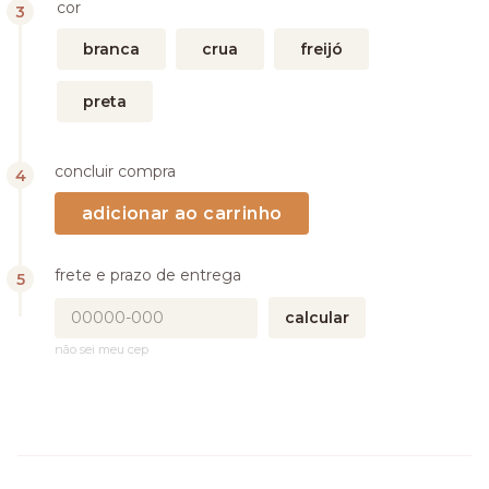
cor
branca
crua
freijó
preta
concluir compra
frete e prazo de entrega
calcular
não sei meu cep