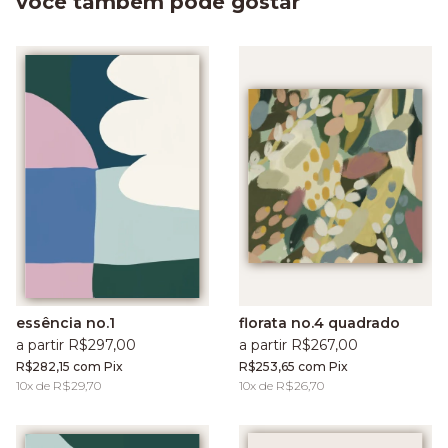
você também pode gostar
essência no.1
florata no.4 quadrado
a partir R$297,00
a partir R$267,00
R$282,15
com
Pix
R$253,65
com
Pix
10
x de
R$29,70
10
x de
R$26,70