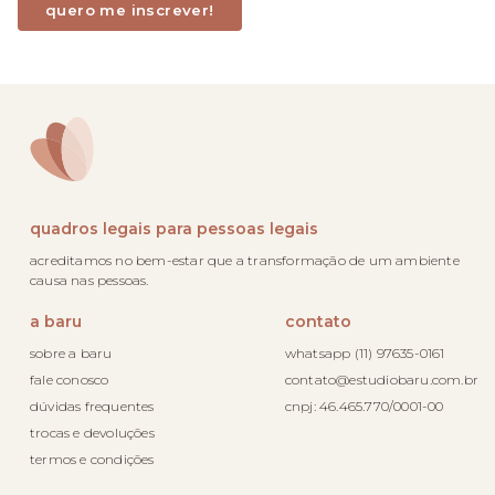
quadros legais para pessoas legais
acreditamos no bem-estar que a transformação de um ambiente
causa nas pessoas.
a baru
contato
sobre a baru
whatsapp (11) 97635-0161
fale conosco
contato@estudiobaru.com.br
dúvidas frequentes
cnpj: 46.465.770/0001-00
trocas e devoluções
termos e condições